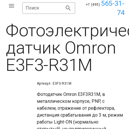
565-31-
+7 (495)
Поиск
74
Фотоэлектриче
датчик Omron
E3F3-R31M
Артикул: E3F3-R31M
Фотодатчик Omron E3F3R31M, в
металлическом корпусе, PNP, с
кабелем, отражение от рефлектора,
дистанция срабатывания до 3 м, режим
работы Light-ON (нормально
открытый), не-поляризованный,