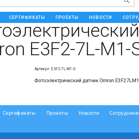
СЕРТИФИКАТЫ
ПРОЕКТЫ
НОВОСТИ
СОТРУ
оэлектрический
on E3F2-7L-M1-
Артикул: E3F2-7L-M1-S
Фотоэлектрический датчик Omron E3F27LM1
Сертификаты
Проекты
Новости
Сотрудниче