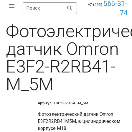
565-31-
+7 (495)
Поиск
74
Фотоэлектриче
датчик Omron
E3F2-R2RB41-
M_5M
Артикул: E3F2-R2RB41-M_5M
Фотоэлектрический датчик Omron
E3F2R2RB41M5M, в цилиндрическом
корпусе М18.