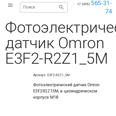
565-31-
+7 (495)
Поиск
74
Фотоэлектриче
датчик Omron
E3F2-R2Z1_5M
Артикул: E3F2-R2Z1_5M
Фотоэлектрический датчик Omron
E3F2R2Z15M, в цилиндрическом
корпусе М18.