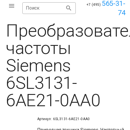
565-31-
+7 (495)
Поиск
74
Преобразовате
частоты
Siemens
6SL3131-
6AE21-0AA0
Артикул: 6SL3131-6AE21-0AA0
Приводная техника Siemens. Частотный