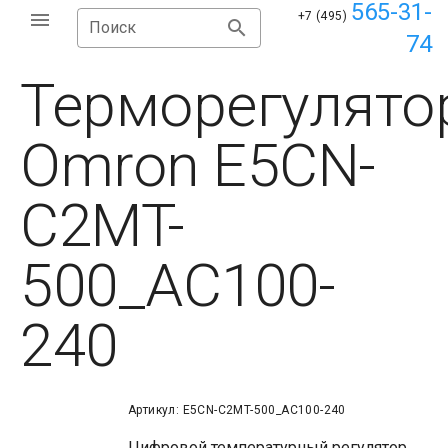
565-31-
+7 (495)
Поиск
74
Терморегулято
Omron E5CN-
C2MT-
500_AC100-
240
Артикул: E5CN-C2MT-500_AC100-240
Цифровой температурный регулятор