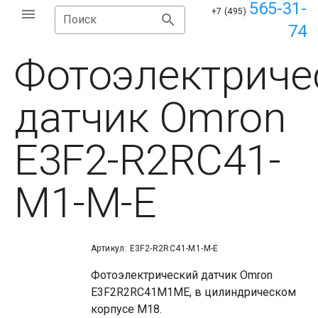
565-31-
+7 (495)
Поиск
74
Фотоэлектриче
датчик Omron
E3F2-R2RC41-
M1-M-E
Артикул: E3F2-R2RC41-M1-M-E
Фотоэлектрический датчик Omron
E3F2R2RC41M1ME, в цилиндрическом
корпусе М18.