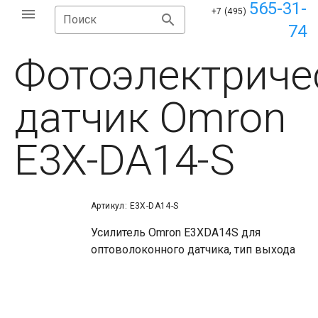
565-31-
+7 (495)
Поиск
74
Фотоэлектриче
датчик Omron
E3X-DA14-S
Артикул: E3X-DA14-S
Усилитель Omron E3XDA14S для
оптоволоконного датчика, тип выхода