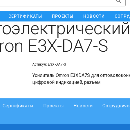
СЕРТИФИКАТЫ
ПРОЕКТЫ
НОВОСТИ
СОТРУ
оэлектрический
on E3X-DA7-S
Артикул: E3X-DA7-S
Усилитель Omron E3XDA7S для оптоволоконно
цифровой индикацией, разъем
Сертификаты
Проекты
Новости
Сотрудниче