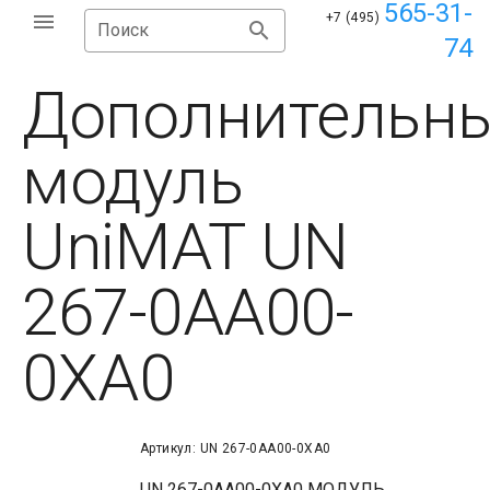
565-31-
+7 (495)
Поиск
74
Дополнительн
модуль
UniMAT UN
267-0AA00-
0XA0
Артикул: UN 267-0AA00-0XA0
UN 267-0AA00-0XA0 МОДУЛЬ