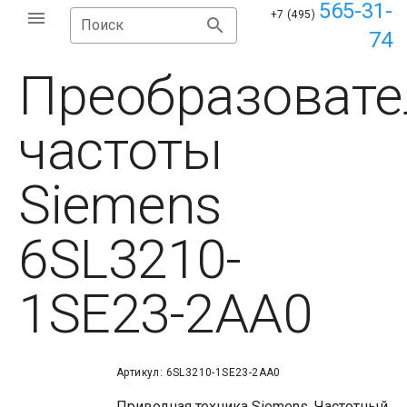
565-31-
+7 (495)
Поиск
74
Преобразовате
частоты
Siemens
6SL3210-
1SE23-2AA0
Артикул: 6SL3210-1SE23-2AA0
Приводная техника Siemens. Частотный