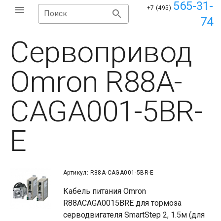
565-31-
+7 (495)
Поиск
74
Сервопривод
Omron R88A-
CAGA001-5BR-
E
Артикул: R88A-CAGA001-5BR-E
Кабель питания Omron
R88ACAGA0015BRE для тормоза
серводвигателя SmartStep 2, 1.5м (для