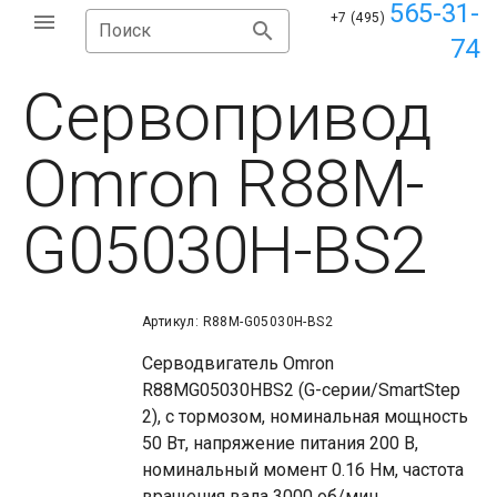
565-31-
+7 (495)
Поиск
74
Сервопривод
Omron R88M-
G05030H-BS2
Артикул: R88M-G05030H-BS2
Серводвигатель Omron
R88MG05030HBS2 (G-серии/SmartStep
2), с тормозом, номинальная мощность
50 Вт, напряжение питания 200 В,
номинальный момент 0.16 Нм, частота
вращения вала 3000 об/мин