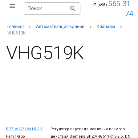
565-31-
+7 (495)
Поиск
74
Главная
Автоматизация зданий
Клапаны
VHG519K
VHG519K
BPZ:VHG519K15-2.5
Регулятор перепада давления прямого
Регулятор
действия Siemens BPZ:VHG519K15-2.5, DN