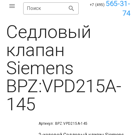
565-31-
+7 (495)
Поиск
74
Седловый
клапан
Siemens
BPZ:VPD215A-
145
Артикул: BPZ:VPD215A-145
2-ходовой Седловый клапан Siemens