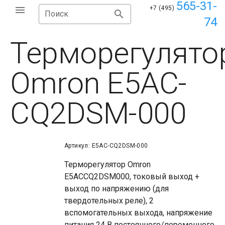
565-31-
+7 (495)
Поиск
74
Терморегулято
Omron E5AC-
CQ2DSM-000
Артикул: E5AC-CQ2DSM-000
Терморегулятор Omron
E5ACCQ2DSM000, токовый выход +
выход по напряжению (для
твердотельных реле), 2
вспомогательных выхода, напряжение
питания 24 В постоянного/переменного