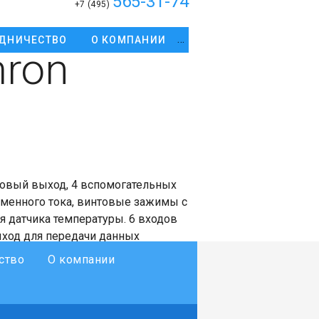
565-31-74
+7 (495)
ДНИЧЕСТВО
О КОМПАНИИ
ron
овый выход, 4 вспомогательных
еменного тока, винтовые зажимы с
 датчика температуры. 6 входов
ыход для передачи данных
ство
О компании