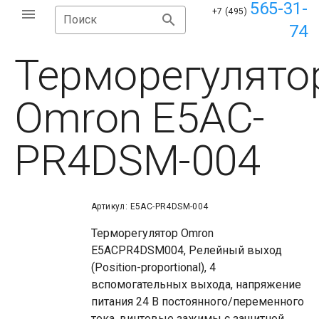
565-31-
+7 (495)
Поиск
74
Терморегулято
Omron E5AC-
PR4DSM-004
Артикул: E5AC-PR4DSM-004
Терморегулятор Omron
E5ACPR4DSM004, Релейный выход
(Position-proportional), 4
вспомогательных выхода, напряжение
питания 24 В постоянного/переменного
тока, винтовые зажимы с защитной