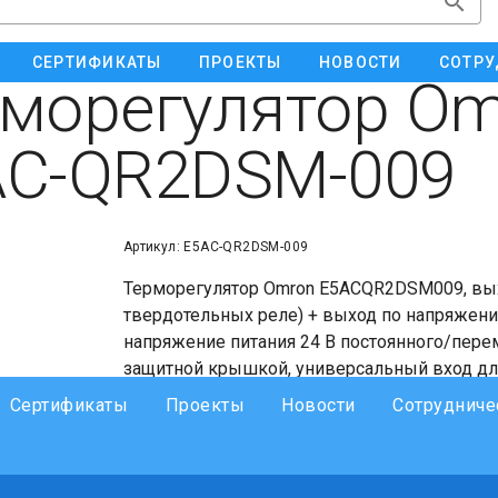
СЕРТИФИКАТЫ
ПРОЕКТЫ
НОВОСТИ
СОТРУ
морегулятор Om
AC-QR2DSM-009
Артикул: E5AC-QR2DSM-009
Терморегулятор Omron E5ACQR2DSM009, вы
твердотельных реле) + выход по напряжени
напряжение питания 24 В постоянного/пере
защитной крышкой, универсальный вход для
alarm: 2 (для 3-фазных нагревателей), 2 вхо
Сертификаты
Проекты
Новости
Сотрудниче