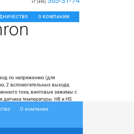
565-31-74
+7 (495)
ДНИЧЕСТВО
О КОМПАНИИ
ron
ход по напряжению (для
ю, 2 вспомогательных выхода,
менного тока, винтовые зажимы с
 датчика температуры. HB и HS
да сигнала по событию, RS-485
ство
О компании