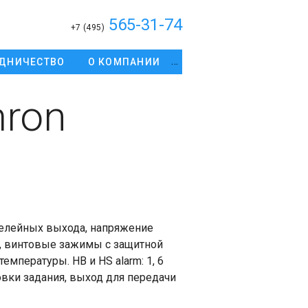
565-31-74
+7 (495)
ДНИЧЕСТВО
О КОМПАНИИ
ron
елейных выхода, напряжение
а, винтовые зажимы с защитной
мпературы. HB и HS alarm: 1, 6
овки задания, выход для передачи