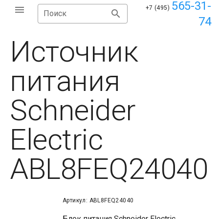
565-31-
+7 (495)
Поиск
74
Источник
питания
Schneider
Electric
ABL8FEQ24040
Артикул: ABL8FEQ24040
Блок питания Schneider Electric