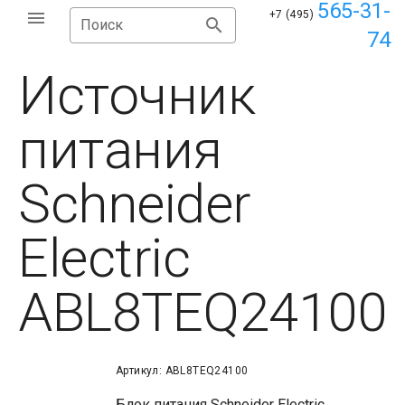
565-31-
+7 (495)
Поиск
74
Источник
питания
Schneider
Electric
ABL8TEQ24100
Артикул: ABL8TEQ24100
Блок питания Schneider Electric