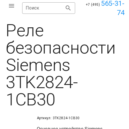
565-31-
+7 (495)
Поиск
74
Реле
безопасности
Siemens
3TK2824-
1CB30
Артикул: 3TK2824-1CB30
Основное устройство Siemens