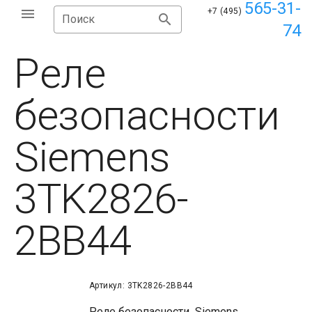
565-31-
+7 (495)
Поиск
74
Реле
безопасности
Siemens
3TK2826-
2BB44
Артикул: 3TK2826-2BB44
Реле безопасности Siemens