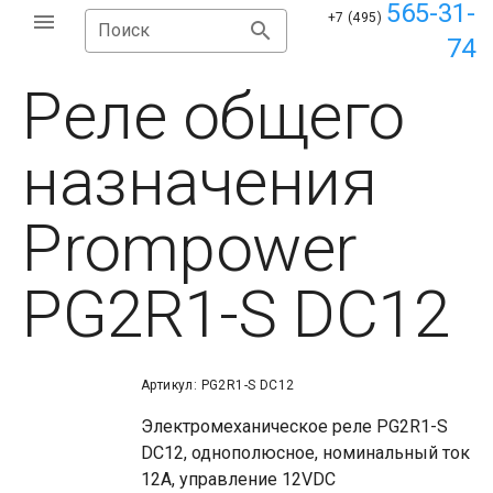
565-31-
+7 (495)
Поиск
74
Реле общего
назначения
Prompower
PG2R1-S DC12
Артикул: PG2R1-S DC12
Электромеханическое реле PG2R1-S
DC12, однополюсное, номинальный ток
12А, управление 12VDC