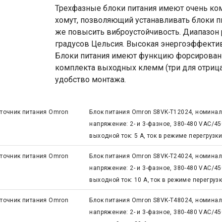
Трехфазные блоки питания имеют очень ко
хомут, позволяющий устанавливать блоки пит
же повысить виброустойчивость. Диапазон р
градусов Цельсия. Высокая энергоэффектив
Блоки питания имеют функцию форсировани
комплекта выходных клемм (три для отри
удобство монтажа.
точник питания Omron
Блок питания Omron S8VK-T12024, номинал
напряжение: 2- и 3-фазное, 380-480 VAC/4
выходной ток: 5 А, ток в режиме перегрузки
точник питания Omron
Блок питания Omron S8VK-T24024, номинал
напряжение: 2- и 3-фазное, 380-480 VAC/4
выходной ток: 10 А, ток в режиме перегрузк
точник питания Omron
Блок питания Omron S8VK-T48024, номинал
напряжение: 2- и 3-фазное, 380-480 VAC/4