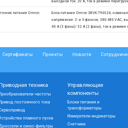
выходной ток: 20 А, ток в режиме перегрузк
точник питания Omron
Блок питания Omron S8VK-T96024, номинал
напряжение: 2- и 3-фазное, 380-480 VAC, в
40 А (3 фазы)/ 32 А (2 фазы), ток в режиме 
Сертификаты
Проекты
Новости
Сотрудниче
Приводная техника
Управляющие
компоненты
Преобразователи частоты
Привод постоянного тока
Блоки питания и
трансформаторы
Сервопривод
Измерители-индикаторы
Устройства плавного пуска
Счетчики
Дроссели и синус-фильтры